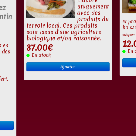
Elaboré
uniquement
ez
avec des
ntin
produits du
et pro
terroir local. Ces produits
boisso
sont issus d'une agriculture
uniqueme
biologique et/ou raisonnée.
12.
37.00€
s en
En 
u des
En stock
Ajouter
ert.