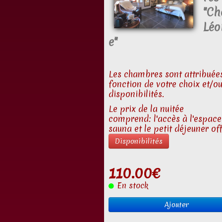
"Ch
Léo
e"
Les chambres sont attribuée
fonction de votre choix et/o
disponibilités.
Le prix de la nuitée
comprend: l'accès à l'espace
sauna et le petit déjeuner off
Disponibilités
110.00€
En stock
Ajouter