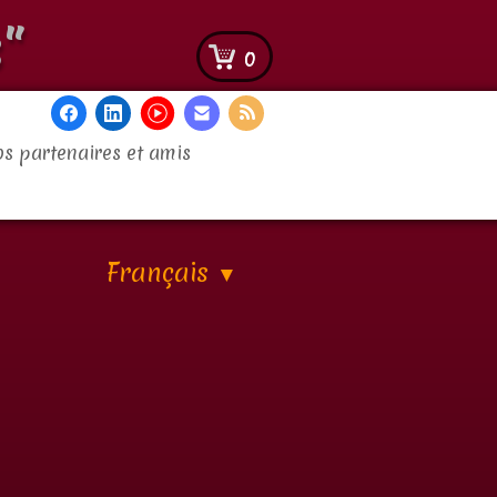
"
0
s partenaires et amis
Français
▼