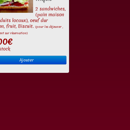
2 sandwiches,
(pain maison
duits locaux), oeuf dur
n, fruit, Biscuit.
(pour les déjeuner ,
nt sur réservation)
00€
stock
Ajouter