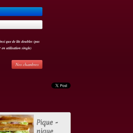
nsi que de lits doubles (pas
 en utilisation single)
Nos chambres
Pique -
nique