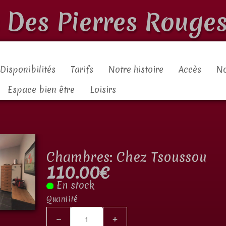
s Des Pierres Rouges
Disponibilités
Tarifs
Notre histoire
Accès
No
Espace bien être
Loisirs
Chambres: Chez Tsoussou
110.00€
En stock
Quantité
−
+