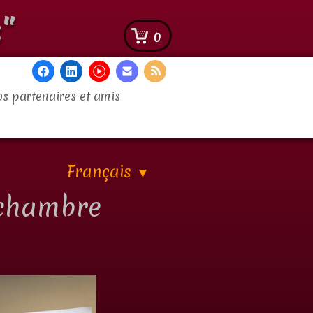
"
0
s partenaires et amis
Français
▼
e chambre